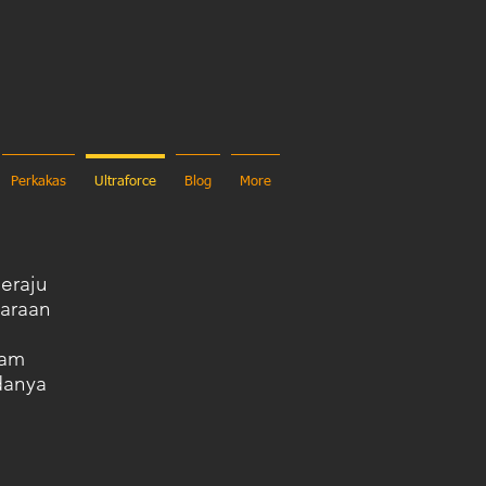
Perkakas
Ultraforce
Blog
More
eraju
araan
lam
danya