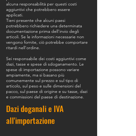
alcuna responsabilità per questi costi
aggiuntivi che potrebbero essere
applicati.
Tieni presente che alcuni paesi
potrebbero richiedere una determinata
documentazione prima dell'invio degli
articoli. Se le informazioni necessarie non
vengono fornite, ciò potrebbe comportare
ritardi nell'ordine.
Sei responsabile dei costi aggiuntivi come
dazi, tasse e spese di sdoganamento. Le
spese di importazione possono variare
ampiamente, ma si basano più
comunemente sul prezzo e sul tipo di
articolo, sul peso e sulle dimensioni del
pacco, sul paese di origine e su tasse, dazi
e commissioni del paese di destinazione.
Dazi doganali e IVA
all'importazione