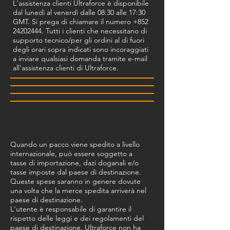
L'assistenza clienti Ultraforce è disponibile
dal lunedì al venerdì dalle 08:30 alle 17:30
GMT. Si prega di chiamare il numero
+852
24202444
. Tutti i clienti che necessitano di
supporto tecnico/per gli ordini al di fuori
degli orari sopra indicati sono incoraggiati
a inviare qualsiasi domanda tramite e-mail
all'assistenza clienti di Ultraforce.
Quando un pacco viene spedito a livello
internazionale, può essere soggetto a
tasse di importazione, dazi doganali e/o
tasse imposte dal paese di destinazione.
Queste spese saranno in genere dovute
una volta che la merce spedita arriverà nel
paese di destinazione.
L'utente è responsabile di garantire il
rispetto delle leggi e dei regolamenti del
paese di destinazione. Ultraforce non ha