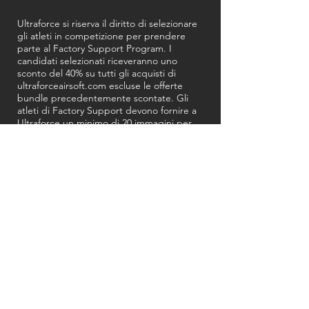
Ultraforce si riserva il diritto di selezionare
gli atleti in competizione per prendere
parte al Factory Support Program. I
candidati selezionati riceveranno uno
sconto del 40% su tutti gli acquisti di
ultraforceairsoft.com escluse le offerte
bundle precedentemente scontate. Gli
atleti di Factory Support devono fornire a
Ultraforce un minimo di 20 immagini per
anno solare per l'utilizzo dei social
media/blog a marchio Muc-Off. Gli atleti di
Ultraforce Factory Support devono anche
affiggere gli adesivi forniti da Muc-Off sui
luoghi concordati per
biciclette/auto/moto.
Il costo totale di ciascun ordine è il prezzo
dei prodotti ordinati più le spese di
spedizione in base al servizio di consegna
selezionato. I clienti sono responsabili della