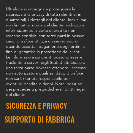
Ultrafoce si impegna a proteggere la
sicurezza e la privacy di tutti i clienti e, in
quanto tali, i dettagli del cliente, inclusi ma
non limitati a: nome del cliente, indirizzo e
informazioni sulla carta di credito non
saranno condivisi con terze parti in nessun
caso. Ultrafoce utilizza un server sicuro
quando accetta i pagamenti degli ordini al
fine di garantire la protezione dei clienti.
Le informazioni sui clienti possono essere
trasferite a server negli Stati Uniti. Qualora
una terza parte dovesse ottenere l'accesso
non autorizzato a qualsiasi dato, Ultrafoce
non sarà ritenuta responsabile per
eventuali perdite o danni. Nota: nessuno
dei precedenti pregiudicherà i diritti legali
del cliente.
SICUREZZA E PRIVACY
SUPPORTO DI FABBRICA