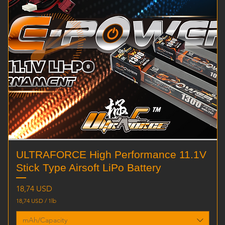
Vista rapida
ULTRAFORCE High Performance 11.1V
Stick Type Airsoft LiPo Battery
Prezzo
18,74 USD
18,74 USD
/
1lb
1
8
mAh/Capacity
,