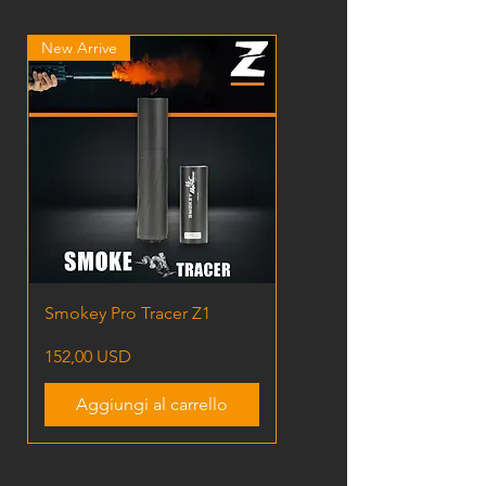
New Arrive
Smokey Pro Tracer Z1
Prezzo
152,00 USD
Aggiungi al carrello