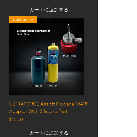
カートに追加する
Best Seller
ULTRAFORCE Airsoft Propane MAPP
Adaptor With Silicone Port
価格
$15.00
カートに追加する