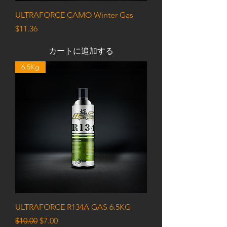
ULTRAFORCE CAMO Winter Gas
価格
$11.36
カートに追加する
6.5Kg
ULTRAFORCE R134A GAS 6.5KG
通常価格
セール価格
$10.00
$7.00