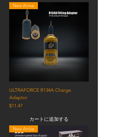
New Arrive
ULTRAFORCE R134A Charge
Adaptor
価格
$11.47
カートに追加する
New Arrive