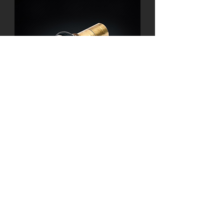
M5 Inlet Valve AIRSOFT GBB GAS
Fill Valve for WE/GHK/KJ/VFC Gas
magazine
価格
$4.78
カートに追加する