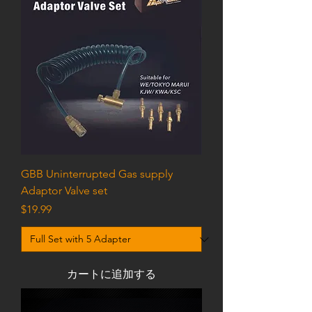
GBB Uninterrupted Gas supply
Adaptor Valve set
価格
$19.99
カートに追加する