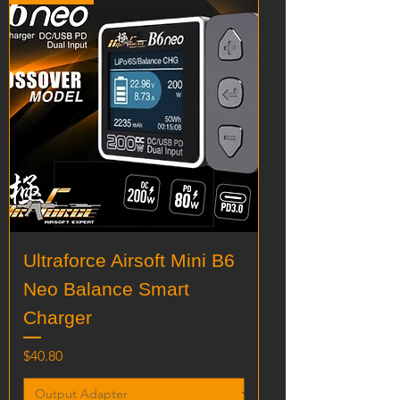
Ultraforce Airsoft Mini B6
Neo Balance Smart
Charger
価格
$40.80