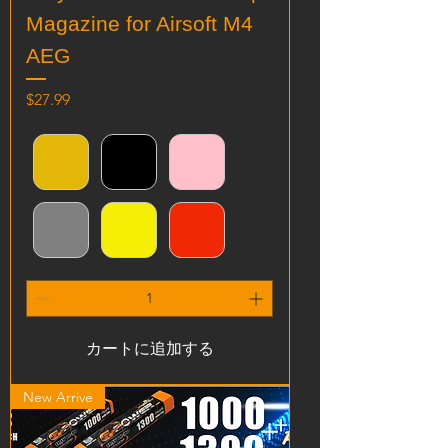
Magazine for Airsoft M4
AEG
価格
$27.99
カートに追加する
New Arrive