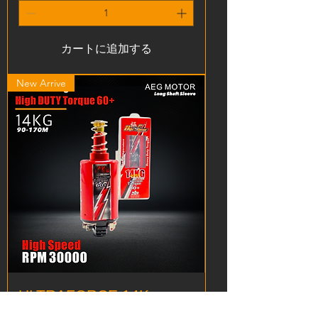
7
4
／
1
カートに追加する
ポ
ン
ド
New Arrive
ULTRAFORCE 14Kg
Heavy Torque 60+ AEG