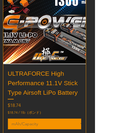
ULTRAFORCE High
Performance 11.1V Stick
Type Airsoft LiPo Battery
価格
$18.74
$18.74
/
1lb（ポンド）
$
1
8
.