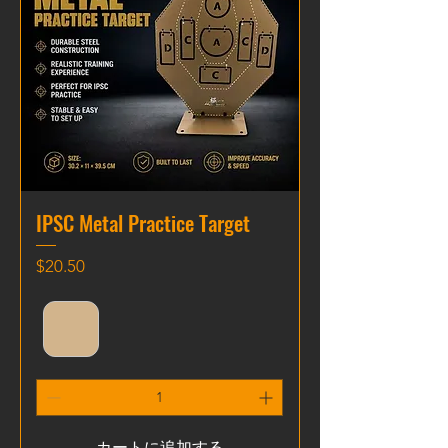
IPSC Metal Practice Target
価格
$20.50
カートに追加する