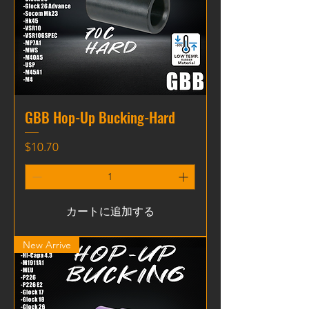
GBB Hop-Up Bucking-Hard
価格
$10.70
カートに追加する
New Arrive