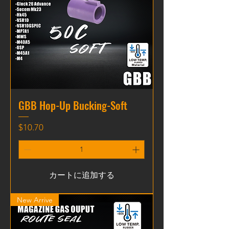
GBB Hop-Up Bucking-Soft
価格
$10.70
カートに追加する
New Arrive