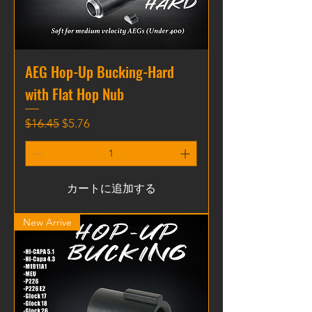
AEG Hop-Up Bucking-Hard
with Flat Hop Nub
通常価格
セール価格
$16.45
$5.76
カートに追加する
New Arrive