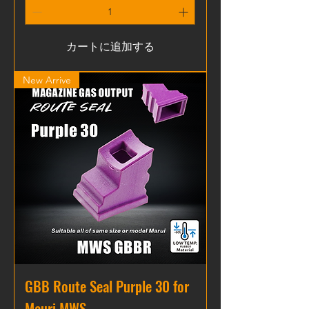
カートに追加する
New Arrive
GBB Route Seal Purple 30 for
Mauri MWS