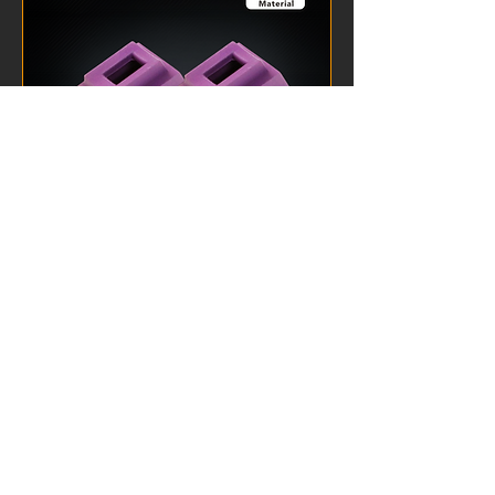
GBB Gas Magazine Route Seal
for Maria Glock
価格
$14.30
カートに追加する