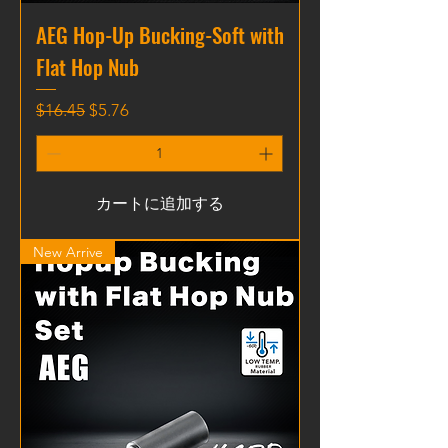
AEG Hop-Up Bucking-Soft with
Flat Hop Nub
通常価格
セール価格
$16.45
$5.76
カートに追加する
New Arrive