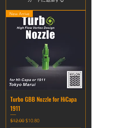
New Arrive
Turbo GBB Nozzle for HiCapa
1911
通常価格
セール価格
$12.00
$10.80