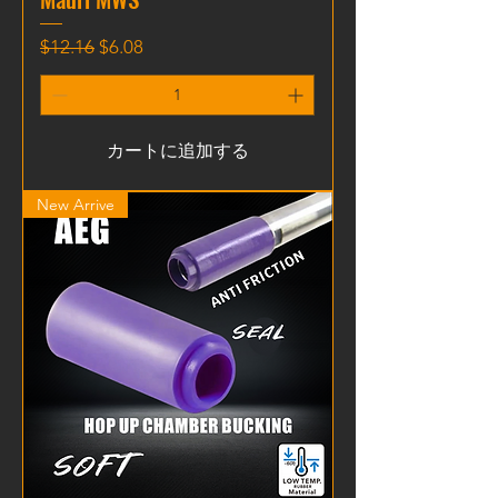
通常価格
セール価格
$12.16
$6.08
カートに追加する
New Arrive