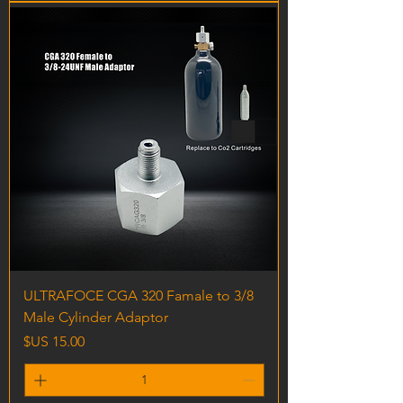
ULTRAFOCE CGA 320 Famale to 3/8
Male Cylinder Adaptor
السعر