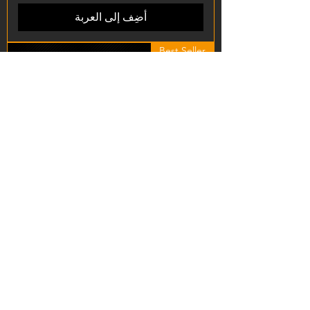
أضِف إلى العربة
Best Seller
ULTRAFORCE 12g-88g Co2
Cartridges Convert Adaptor
السعر