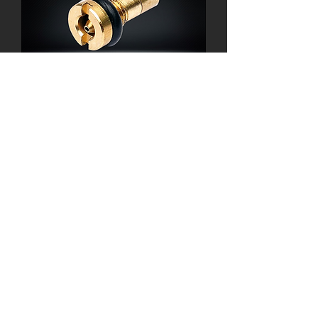
M5 Inlet Valve AIRSOFT GBB GAS
Fill Valve for WE/GHK/KJ/VFC Gas
magazine
السعر
أضِف إلى العربة