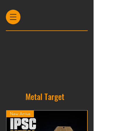
Metal Target
New Arrive
New Arrive