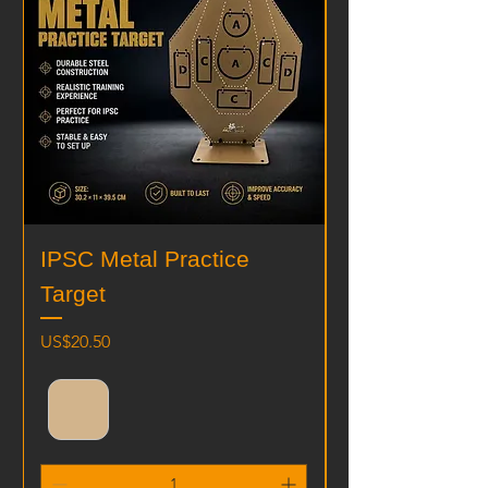
IPSC Metal Practice
IDPA Metal Pr
Target
Target 42*26
ราคา
ราคา
US$20.50
US$20.50