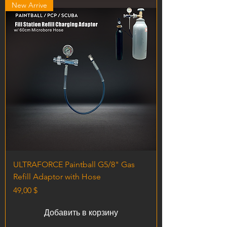
New Arrive
ULTRAFORCE Paintball G5/8" Gas
Refill Adaptor with Hose
Цена
49,00 $
Добавить в корзину