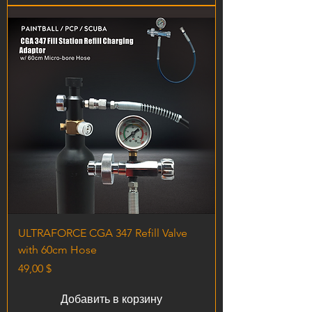
ULTRAFORCE CGA 347 Refill Valve
with 60cm Hose
Цена
49,00 $
Добавить в корзину